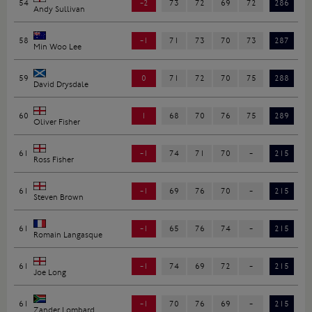
54
-2
73
72
69
72
286
Andy Sullivan
58
-1
71
73
70
73
287
Min Woo Lee
59
0
71
72
70
75
288
David Drysdale
60
1
68
70
76
75
289
Oliver Fisher
61
-1
74
71
70
-
215
Ross Fisher
61
-1
69
76
70
-
215
Steven Brown
61
-1
65
76
74
-
215
Romain Langasque
61
-1
74
69
72
-
215
Joe Long
61
-1
70
76
69
-
215
Zander Lombard