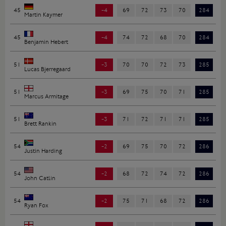
45
-4
69
72
73
70
284
Martin Kaymer
45
-4
74
72
68
70
284
Benjamin Hebert
51
-3
70
70
72
73
285
Lucas Bjerregaard
51
-3
69
75
70
71
285
Marcus Armitage
51
-3
71
72
71
71
285
Brett Rankin
54
-2
69
75
70
72
286
Justin Harding
54
-2
68
72
74
72
286
John Catlin
54
-2
75
71
68
72
286
Ryan Fox