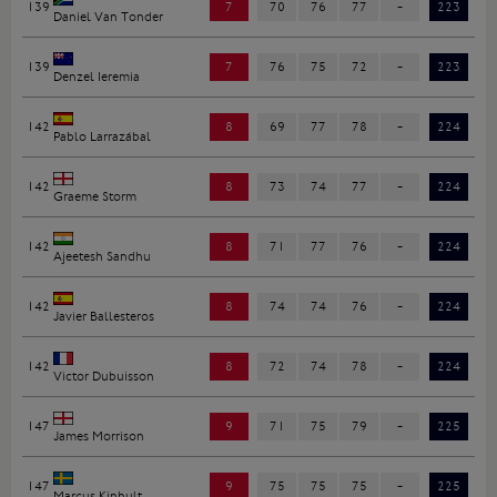
139
7
70
76
77
-
223
Daniel Van Tonder
139
7
76
75
72
-
223
Denzel Ieremia
142
8
69
77
78
-
224
Pablo Larrazábal
142
8
73
74
77
-
224
Graeme Storm
142
8
71
77
76
-
224
Ajeetesh Sandhu
142
8
74
74
76
-
224
Javier Ballesteros
142
8
72
74
78
-
224
Victor Dubuisson
147
9
71
75
79
-
225
James Morrison
147
9
75
75
75
-
225
Marcus Kinhult