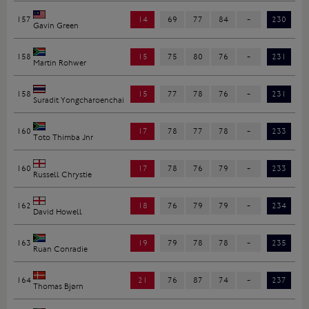
157
14
69
77
84
-
230
Gavin Green
158
15
75
80
76
-
231
Martin Rohwer
158
15
77
78
76
-
231
Suradit Yongcharoenchai
160
17
78
77
78
-
233
Toto Thimba Jnr
160
17
78
76
79
-
233
Russell Chrystie
162
18
76
79
79
-
234
David Howell
163
19
79
78
78
-
235
Ruan Conradie
164
21
76
87
74
-
237
Thomas Bjørn