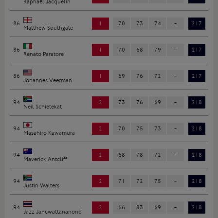
Raphaël Jacquelin
86
1
70
73
74
-
217
Matthew Southgate
86
1
70
68
79
-
217
Renato Paratore
86
1
69
76
72
-
217
Johannes Veerman
94
2
73
76
69
-
218
Neil Schietekat
94
2
70
75
73
-
218
Masahiro Kawamura
94
2
68
78
72
-
218
Maverick Antcliff
94
2
71
72
75
-
218
Justin Walters
94
2
66
83
69
-
218
Jazz Janewattananond