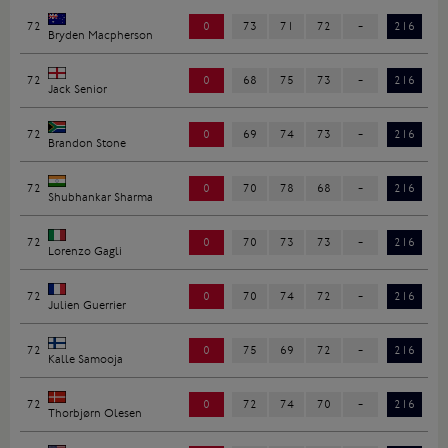
72
0
73
71
72
-
216
Bryden Macpherson
72
0
68
75
73
-
216
Jack Senior
72
0
69
74
73
-
216
Brandon Stone
72
0
70
78
68
-
216
Shubhankar Sharma
72
0
70
73
73
-
216
Lorenzo Gagli
72
0
70
74
72
-
216
Julien Guerrier
72
0
75
69
72
-
216
Kalle Samooja
72
0
72
74
70
-
216
Thorbjørn Olesen