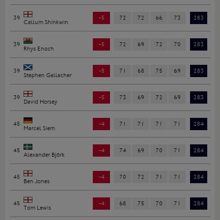
39
-5
72
72
66
73
283
Callum Shinkwin
39
-5
72
69
72
70
283
Rhys Enoch
39
-5
71
68
75
69
283
Stephen Gallacher
39
-5
73
69
72
69
283
David Horsey
45
-4
71
71
71
71
284
Marcel Siem
45
-4
74
69
70
71
284
Alexander Björk
45
-4
70
72
71
71
284
Ben Jones
45
-4
68
75
70
71
284
Tom Lewis