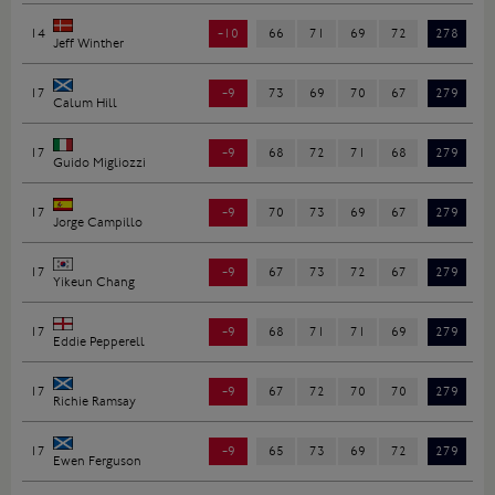
14
-10
66
71
69
72
278
Jeff Winther
17
-9
73
69
70
67
279
Calum Hill
17
-9
68
72
71
68
279
Guido Migliozzi
17
-9
70
73
69
67
279
Jorge Campillo
17
-9
67
73
72
67
279
Yikeun Chang
17
-9
68
71
71
69
279
Eddie Pepperell
17
-9
67
72
70
70
279
Richie Ramsay
17
-9
65
73
69
72
279
Ewen Ferguson