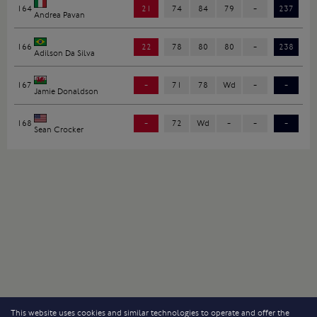
164
21
74
84
79
-
237
Andrea Pavan
166
22
78
80
80
-
238
Adilson Da Silva
167
-
71
78
Wd
-
-
Jamie Donaldson
168
-
72
Wd
-
-
-
Sean Crocker
This website uses cookies and similar technologies to operate and offer the