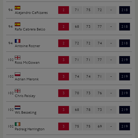
94
2
71
75
72
-
218
Alejandro Cañizares
94
2
68
73
77
-
218
Rafa Cabrera Bello
94
2
72
72
74
-
218
Antoine Rozner
102
3
71
71
77
-
219
Ross McGowan
102
3
74
74
71
-
219
Adrian Meronk
102
3
70
73
76
-
219
Chris Paisley
102
3
68
78
73
-
219
Wil Besseling
102
3
75
75
69
-
219
Padraig Harrington