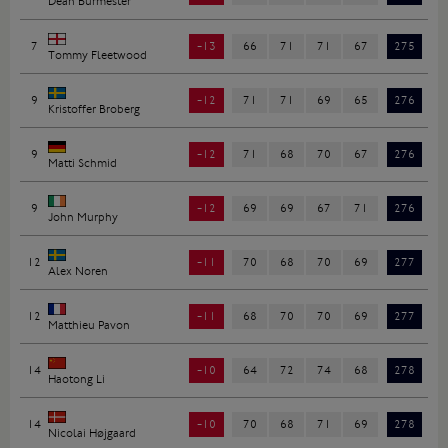
Dean Burmester
7
-13
66
71
71
67
275
Tommy Fleetwood
9
-12
71
71
69
65
276
Kristoffer Broberg
9
-12
71
68
70
67
276
Matti Schmid
9
-12
69
69
67
71
276
John Murphy
12
-11
70
68
70
69
277
Alex Noren
12
-11
68
70
70
69
277
Matthieu Pavon
14
-10
64
72
74
68
278
Haotong Li
14
-10
70
68
71
69
278
Nicolai Højgaard