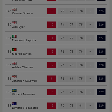
147
9
75
72
78
-
225
Cormac Sharvin
150
10
74
77
75
-
226
Jack Dyer
151
11
77
72
78
-
227
Francesco Laporta
152
12
72
78
78
-
228
Ricardo Santos
152
12
72
78
78
-
228
Ashley Chesters
152
1
72
81
75
-
228
Jonathan Caldwell
155
13
77
76
76
-
229
Vincent Norrman
155
13
70
78
81
-
229
Dimitrios Papadatos