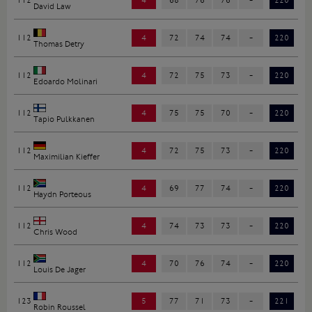
112
4
68
76
76
-
220
David Law
112
4
72
74
74
-
220
Thomas Detry
112
4
72
75
73
-
220
Edoardo Molinari
112
4
75
75
70
-
220
Tapio Pulkkanen
112
4
72
75
73
-
220
Maximilian Kieffer
112
4
69
77
74
-
220
Haydn Porteous
112
4
74
73
73
-
220
Chris Wood
112
4
70
76
74
-
220
Louis De Jager
123
5
77
71
73
-
221
Robin Roussel