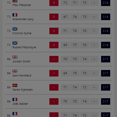
72
0
72
71
73
-
216
Mac Meissner
72
0
67
76
73
-
216
Alexander Levy
72
0
71
75
70
-
216
Connor Syme
72
0
69
77
70
-
216
Robert MacIntyre
86
1
70
73
74
-
217
Jordan Smith
86
1
69
75
73
-
217
Sam Horsfield
86
1
71
74
72
-
217
Søren Kjeldsen
86
1
70
73
74
-
217
Joël Stalter
86
1
71
74
72
-
217