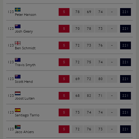
123
5
78
69
74
-
221
Peter Hanson
123
5
70
78
73
-
221
Josh Geary
123
5
72
73
76
-
221
Ben Schmidt
123
5
72
75
74
-
221
Travis Smyth
123
5
69
72
80
-
221
Scott Hend
123
5
68
82
71
-
221
Joost Luiten
123
5
73
74
74
-
221
Santiago Tarrio
123
5
72
76
73
-
221
Jaco Ahlers