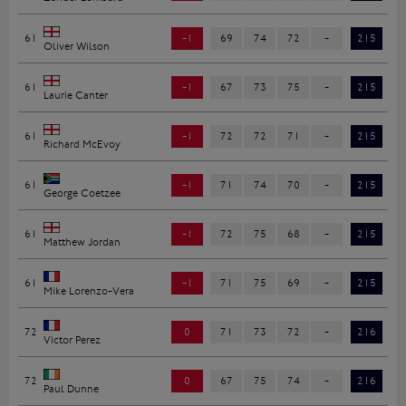
61
-1
69
74
72
-
215
Oliver Wilson
61
-1
67
73
75
-
215
Laurie Canter
61
-1
72
72
71
-
215
Richard McEvoy
61
-1
71
74
70
-
215
George Coetzee
61
-1
72
75
68
-
215
Matthew Jordan
61
-1
71
75
69
-
215
Mike Lorenzo-Vera
72
0
71
73
72
-
216
Victor Perez
72
0
67
75
74
-
216
Paul Dunne