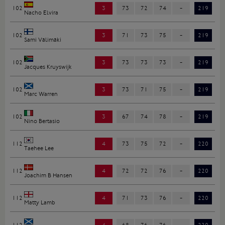
102
3
73
72
74
-
219
Nacho Elvira
102
3
71
73
75
-
219
Sami Välimäki
102
3
73
73
73
-
219
Jacques Kruyswijk
102
3
73
71
75
-
219
Marc Warren
102
3
67
74
78
-
219
Nino Bertasio
112
4
73
75
72
-
220
Taehee Lee
112
4
72
72
76
-
220
Joachim B Hansen
112
4
71
73
76
-
220
Matty Lamb