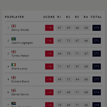
POS
PLAYER
SCORE
R1
R2
R3
R4
TOTAL
1
-18
67
69
66
68
270
Danny Willett
2
-16
67
72
67
66
272
Joakim Lagergren
2
-16
64
70
71
67
272
Tyrrell Hatton
4
-15
71
67
67
68
273
Shane Lowry
4
-15
69
72
64
68
273
Richard Bland
6
-14
67
68
71
68
274
Daniel Gavins
7
-13
70
69
71
65
275