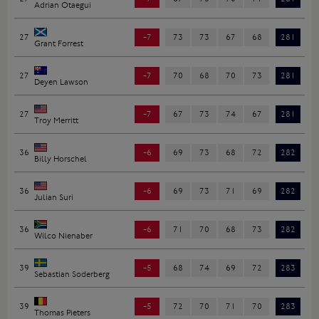
Adrian Otaegui
27
-7
73
73
67
68
281
Grant Forrest
27
-7
70
68
70
73
281
Deyen Lawson
27
-7
67
73
74
67
281
Troy Merritt
36
-6
69
73
68
72
282
Billy Horschel
36
-6
69
73
71
69
282
Julian Suri
36
-6
71
70
68
73
282
Wilco Nienaber
39
-5
68
74
69
72
283
Sebastian Soderberg
39
-5
72
70
71
70
283
Thomas Pieters