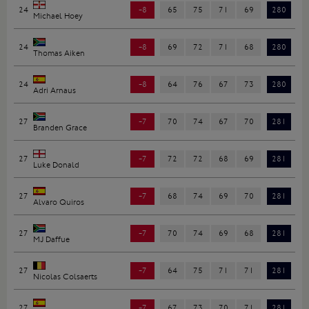
24
-8
65
75
71
69
280
Michael Hoey
24
-8
69
72
71
68
280
Thomas Aiken
24
-8
64
76
67
73
280
Adri Arnaus
27
-7
70
74
67
70
281
Branden Grace
27
-7
72
72
68
69
281
Luke Donald
27
-7
68
74
69
70
281
Alvaro Quiros
27
-7
70
74
69
68
281
MJ Daffue
27
-7
64
75
71
71
281
Nicolas Colsaerts
27
-7
67
73
70
71
281