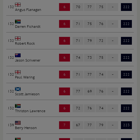
132
6
70
77
75
-
222
Angus Flanagan
132
6
71
75
76
-
222
Darren Fichardt
132
6
71
79
72
-
222
Robert Rock
132
6
74
73
75
-
222
Jason Scrivener
132
6
71
77
74
-
222
Paul Waring
132
6
77
69
76
-
222
Scott Jamieson
132
6
72
76
74
-
222
Thriston Lawrence
139
7
67
77
79
-
223
Berry Henson