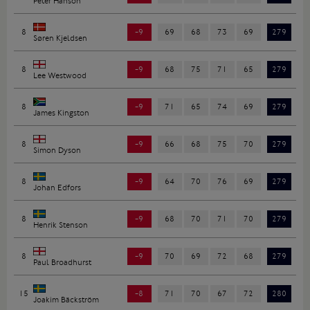
Peter Hanson
8
-9
69
68
73
69
279
Søren Kjeldsen
8
-9
68
75
71
65
279
Lee Westwood
8
-9
71
65
74
69
279
James Kingston
8
-9
66
68
75
70
279
Simon Dyson
8
-9
64
70
76
69
279
Johan Edfors
8
-9
68
70
71
70
279
Henrik Stenson
8
-9
70
69
72
68
279
Paul Broadhurst
15
-8
71
70
67
72
280
Joakim Bäckström