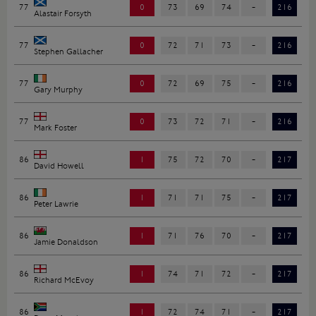
77
0
73
69
74
-
216
Alastair Forsyth
77
0
72
71
73
-
216
Stephen Gallacher
77
0
72
69
75
-
216
Gary Murphy
77
0
73
72
71
-
216
Mark Foster
86
1
75
72
70
-
217
David Howell
86
1
71
71
75
-
217
Peter Lawrie
86
1
71
76
70
-
217
Jamie Donaldson
86
1
74
71
72
-
217
Richard McEvoy
86
1
72
74
71
-
217