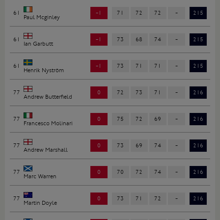
61
-1
71
72
72
-
215
Paul Mcginley
61
-1
73
68
74
-
215
Ian Garbutt
61
-1
73
71
71
-
215
Henrik Nyström
77
0
72
73
71
-
216
Andrew Butterfield
77
0
75
72
69
-
216
Francesco Molinari
77
0
73
69
74
-
216
Andrew Marshall
77
0
70
72
74
-
216
Marc Warren
77
0
73
71
72
-
216
Martin Doyle