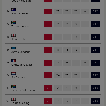
Doug Mcguigan
86
1
77
70
70
-
217
Scott Strange
86
1
70
75
72
-
217
Thomas Aiken
86
1
71
71
75
-
217
Stuart Little
86
1
69
75
73
-
217
Jarmo Sandelin
86
1
76
69
72
-
217
Christian Cévaër
86
1
74
73
70
-
217
Rolf Muntz
97
2
69
71
78
-
218
Hendrik Buhrmann
97
2
74
70
74
-
218
Philip Golding