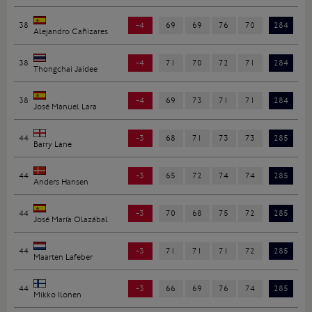
38
-4
69
69
76
70
284
Alejandro Cañizares
38
-4
71
70
72
71
284
Thongchai Jaidee
38
-4
69
73
71
71
284
José Manuel Lara
44
-3
68
71
73
73
285
Barry Lane
44
-3
65
72
74
74
285
Anders Hansen
44
-3
70
68
75
72
285
José María Olazábal
44
-3
71
71
71
72
285
Maarten Lafeber
44
-3
66
69
76
74
285
Mikko Ilonen