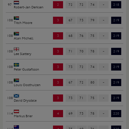
97
2
72
72
74
-
218
Robert-Jan Derksen
108
3
67
73
79
-
219
Titch Moore
108
3
68
76
75
-
219
Alan Michell
108
3
71
70
78
-
219
Lee Slattery
108
3
73
72
74
-
219
Peter Gustafsson
108
3
67
72
80
-
219
Louis Oosthuizen
108
3
73
71
75
-
219
David Drysdale
114
4
69
73
78
-
220
Markus Brier