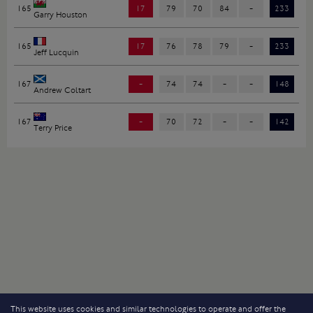
165
17
79
70
84
-
233
Garry Houston
165
17
76
78
79
-
233
Jeff Lucquin
167
-
74
74
-
-
148
Andrew Coltart
167
-
70
72
-
-
142
Terry Price
This website uses cookies and similar technologies to operate and offer the