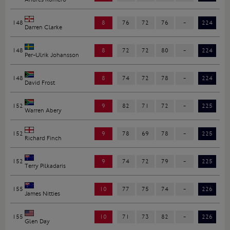
148
8
76
72
76
-
224
Darren Clarke
148
8
72
72
80
-
224
Per-Ulrik Johansson
148
8
74
72
78
-
224
David Frost
152
9
82
71
72
-
225
Warren Abery
152
9
78
69
78
-
225
Richard Finch
152
9
74
72
79
-
225
Terry Pilkadaris
155
10
77
75
74
-
226
James Nitties
155
10
71
73
82
-
226
Glen Day