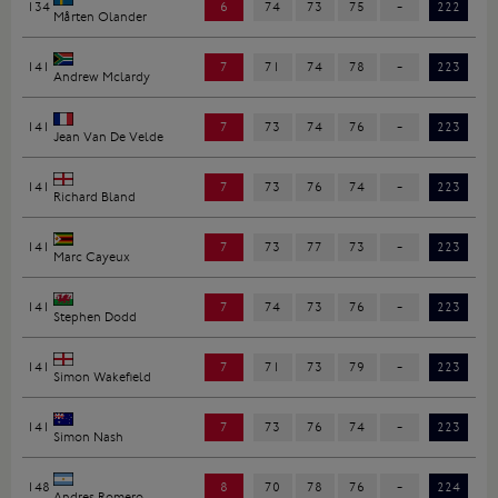
134
6
74
73
75
-
222
Mårten Olander
141
7
71
74
78
-
223
Andrew Mclardy
141
7
73
74
76
-
223
Jean Van De Velde
141
7
73
76
74
-
223
Richard Bland
141
7
73
77
73
-
223
Marc Cayeux
141
7
74
73
76
-
223
Stephen Dodd
141
7
71
73
79
-
223
Simon Wakefield
141
7
73
76
74
-
223
Simon Nash
148
8
70
78
76
-
224
Andres Romero