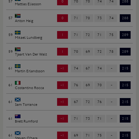
57
0
70
70
74
74
288
Mattias Eliasson
57
0
71
70
73
74
288
Anton Haig
59
1
71
72
71
75
289
Mikael Lundberg
59
1
70
69
72
78
289
Tjaart Van Der Walt
61
-1
74
67
74
-
215
Martin Erlandsson
61
-1
76
69
70
-
215
Costantino Rocca
61
-1
67
72
76
-
215
Sam Torrance
61
-1
71
73
71
-
215
Brett Rumford
61
-1
69
71
75
-
215
Steven O'hara