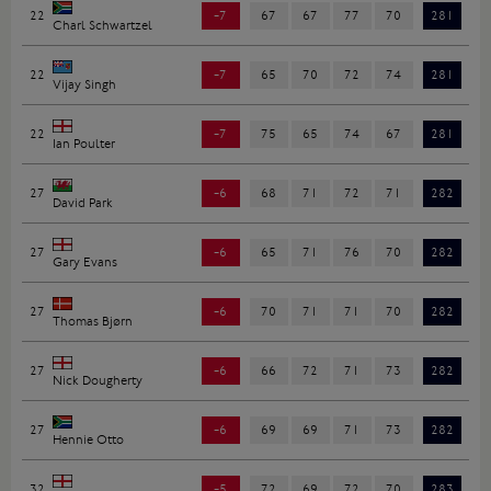
22
-7
67
67
77
70
281
Charl Schwartzel
22
-7
65
70
72
74
281
Vijay Singh
22
-7
75
65
74
67
281
Ian Poulter
27
-6
68
71
72
71
282
David Park
27
-6
65
71
76
70
282
Gary Evans
27
-6
70
71
71
70
282
Thomas Bjørn
27
-6
66
72
71
73
282
Nick Dougherty
27
-6
69
69
71
73
282
Hennie Otto
32
-5
72
69
72
70
283