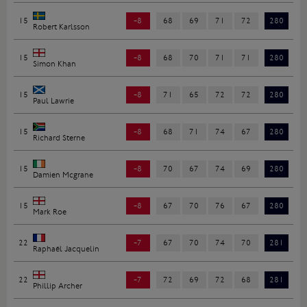
15
-8
68
69
71
72
280
Robert Karlsson
15
-8
68
70
71
71
280
Simon Khan
15
-8
71
65
72
72
280
Paul Lawrie
15
-8
68
71
74
67
280
Richard Sterne
15
-8
70
67
74
69
280
Damien Mcgrane
15
-8
67
70
76
67
280
Mark Roe
22
-7
67
70
74
70
281
Raphaël Jacquelin
22
-7
72
69
72
68
281
Phillip Archer