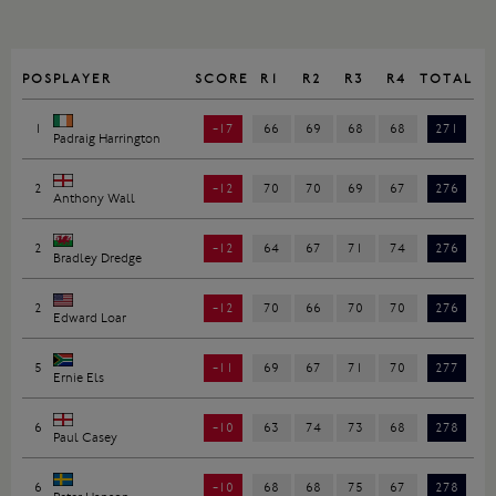
POS
PLAYER
SCORE
R1
R2
R3
R4
TOTAL
1
-17
66
69
68
68
271
Padraig Harrington
2
-12
70
70
69
67
276
Anthony Wall
2
-12
64
67
71
74
276
Bradley Dredge
2
-12
70
66
70
70
276
Edward Loar
5
-11
69
67
71
70
277
Ernie Els
6
-10
63
74
73
68
278
Paul Casey
6
-10
68
68
75
67
278