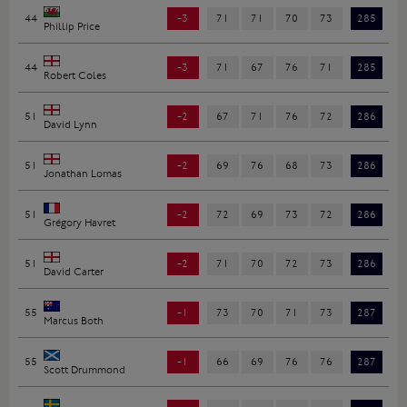
44
-3
71
71
70
73
285
Phillip Price
44
-3
71
67
76
71
285
Robert Coles
51
-2
67
71
76
72
286
David Lynn
51
-2
69
76
68
73
286
Jonathan Lomas
51
-2
72
69
73
72
286
Grégory Havret
51
-2
71
70
72
73
286
David Carter
55
-1
73
70
71
73
287
Marcus Both
55
-1
66
69
76
76
287
Scott Drummond