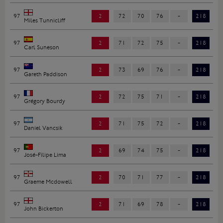
97
2
72
70
76
-
218
Miles Tunnicliff
97
2
71
72
75
-
218
Carl Suneson
97
2
73
69
76
-
218
Gareth Paddison
97
2
72
75
71
-
218
Grégory Bourdy
97
2
71
75
72
-
218
Daniel Vancsik
97
2
69
74
75
-
218
José-Filipe Lima
97
2
70
71
77
-
218
Graeme Mcdowell
97
2
71
69
78
-
218
John Bickerton