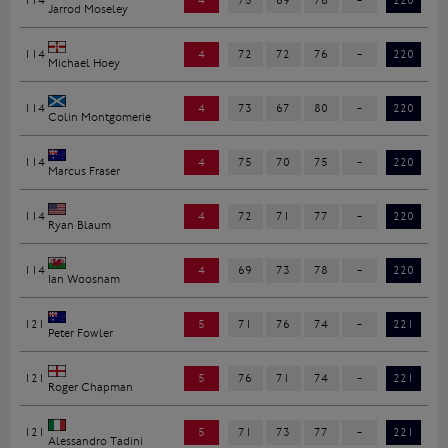
114
4
75
69
76
-
220
Jarrod Moseley
114
4
72
72
76
-
220
Michael Hoey
114
4
73
67
80
-
220
Colin Montgomerie
114
4
75
70
75
-
220
Marcus Fraser
114
4
72
71
77
-
220
Ryan Blaum
114
4
69
73
78
-
220
Ian Woosnam
121
5
71
76
74
-
221
Peter Fowler
121
5
76
71
74
-
221
Roger Chapman
121
5
71
73
77
-
221
Alessandro Tadini