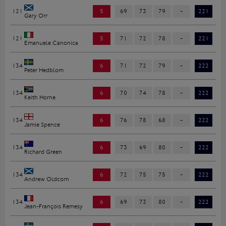
121
5
69
73
79
-
221
Gary Orr
121
5
71
72
78
-
221
Emanuele Canonica
134
6
71
72
79
-
222
Peter Hedblom
134
6
70
74
78
-
222
Keith Horne
134
6
76
78
68
-
222
Jamie Spence
134
6
73
69
80
-
222
Richard Green
134
6
72
75
75
-
222
Andrew Oldcorn
134
6
69
73
80
-
222
Jean-François Remesy