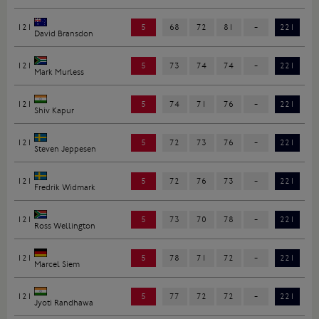
121
5
68
72
81
-
221
David Bransdon
121
5
73
74
74
-
221
Mark Murless
121
5
74
71
76
-
221
Shiv Kapur
121
5
72
73
76
-
221
Steven Jeppesen
121
5
72
76
73
-
221
Fredrik Widmark
121
5
73
70
78
-
221
Ross Wellington
121
5
78
71
72
-
221
Marcel Siem
121
5
77
72
72
-
221
Jyoti Randhawa