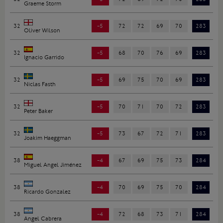
Graeme Storm
32
-5
72
72
69
70
283
Oliver Wilson
32
-5
68
70
76
69
283
Ignacio Garrido
32
-5
69
75
70
69
283
Niclas Fasth
32
-5
70
71
70
72
283
Peter Baker
32
-5
73
67
72
71
283
Joakim Haeggman
38
-4
67
69
75
73
284
Miguel Angel Jiménez
38
-4
70
69
75
70
284
Ricardo Gonzalez
38
-4
72
68
73
71
284
Angel Cabrera