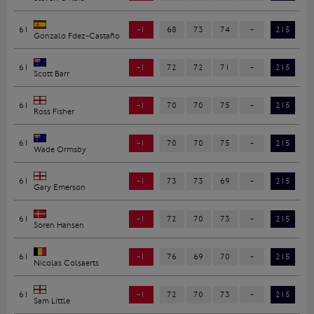
61
-1
68
73
74
-
215
Gonzalo Fdez-Castaño
61
-1
72
72
71
-
215
Scott Barr
61
-1
70
70
75
-
215
Ross Fisher
61
-1
70
70
75
-
215
Wade Ormsby
61
-1
73
73
69
-
215
Gary Emerson
61
-1
72
70
73
-
215
Soren Hansen
61
-1
76
69
70
-
215
Nicolas Colsaerts
61
-1
72
70
73
-
215
Sam Little