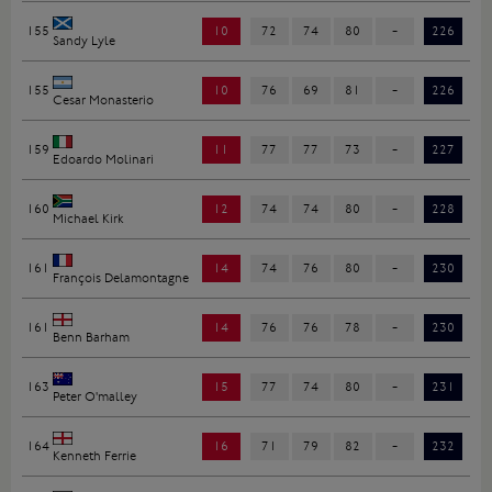
155
10
72
74
80
-
226
Sandy Lyle
155
10
76
69
81
-
226
Cesar Monasterio
159
11
77
77
73
-
227
Edoardo Molinari
160
12
74
74
80
-
228
Michael Kirk
161
14
74
76
80
-
230
François Delamontagne
161
14
76
76
78
-
230
Benn Barham
163
15
77
74
80
-
231
Peter O'malley
164
16
71
79
82
-
232
Kenneth Ferrie